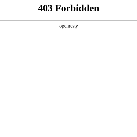
产品及服务
行业解决方案
合作伙伴
投资者关系
基础架构服务
预约专家咨询
”的服务理念，对客户的数据中心机房软硬件设备日常维护，检查相
、可扩展性和资源利用率。
核心能力
软件部署服务